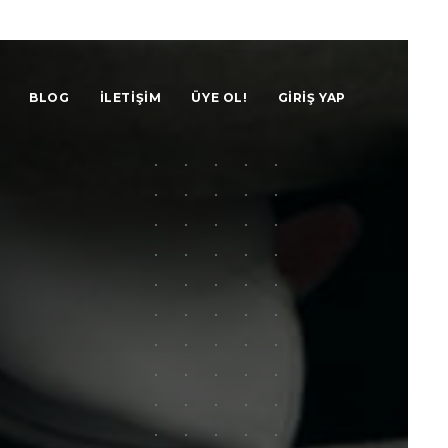
BLOG
ILETIŞIM
ÜYE OL!
GIRIŞ YAP